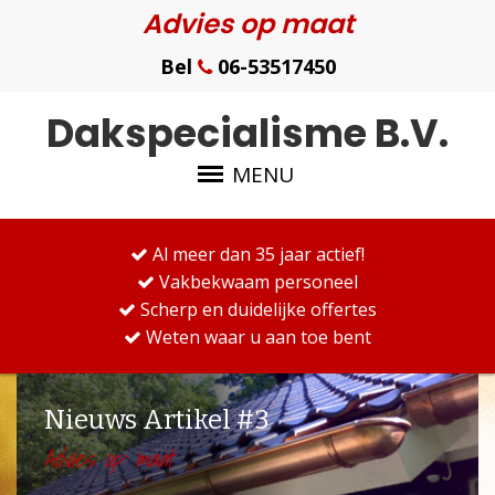
Advies op maat
Bel
06-53517450
Dakspecialisme B.V.
MENU
Al meer dan 35 jaar actief!
Vakbekwaam personeel
Scherp en duidelijke offertes
Weten waar u aan toe bent
Nieuws Artikel #3
Advies op maat